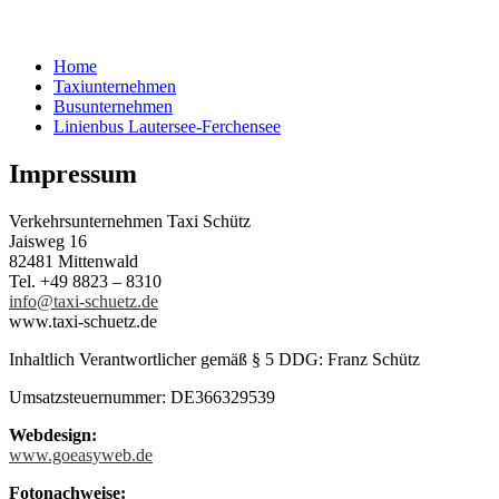
Home
Taxiunternehmen
Busunternehmen
Linienbus Lautersee-Ferchensee
Impressum
Verkehrsunternehmen Taxi Schütz
Jaisweg 16
82481 Mittenwald
Tel. +49 8823 – 8310
ed.zteuhcs-ixat@ofni
www.taxi-schuetz.de
Inhaltlich Verantwortlicher gemäß § 5 DDG: Franz Schütz
Umsatzsteuernummer: DE366329539
Webdesign:
www.goeasyweb.de
Fotonachweise: