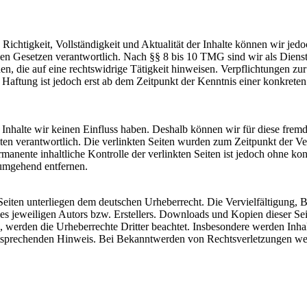
die Richtigkeit, Vollständigkeit und Aktualität der Inhalte können wir
n Gesetzen verantwortlich. Nach §§ 8 bis 10 TMG sind wir als Dienstean
, die auf eine rechtswidrige Tätigkeit hinweisen. Verpflichtungen z
e Haftung ist jedoch erst ab dem Zeitpunkt der Kenntnis einer konkre
n Inhalte wir keinen Einfluss haben. Deshalb können wir für diese fre
 Seiten verantwortlich. Die verlinkten Seiten wurden zum Zeitpunkt der
manente inhaltliche Kontrolle der verlinkten Seiten ist jedoch ohne ko
umgehend entfernen.
n Seiten unterliegen dem deutschen Urheberrecht. Die Vervielfältigung,
 jeweiligen Autors bzw. Erstellers. Downloads und Kopien dieser Seite
n, werden die Urheberrechte Dritter beachtet. Insbesondere werden Inhal
tsprechenden Hinweis. Bei Bekanntwerden von Rechtsverletzungen wer