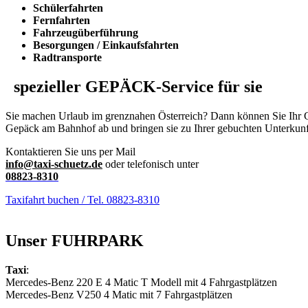
Schülerfahrten
Fernfahrten
Fahrzeugüberführung
Besorgungen / Einkaufsfahrten
Radtransporte
spezieller GEPÄCK-Service für sie
Sie machen Urlaub im grenznahen Österreich? Dann können Sie Ihr Ge
Gepäck am Bahnhof ab und bringen sie zu Ihrer gebuchten Unterkunf
Kontaktieren Sie uns per Mail
ed.zteuhcs-ixat@ofni
oder telefonisch unter
08823-8310
Taxifahrt buchen / Tel. 08823-8310
Unser FUHRPARK
Taxi
:
Mercedes-Benz 220 E 4 Matic T Modell mit 4 Fahrgastplätzen
Mercedes-Benz V250 4 Matic mit 7 Fahrgastplätzen