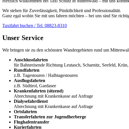
Herzlich willkommen bei Taxi Schütz in Mittenwald – mit uns kommen 
Wir stehen für Zuverlässigkeit, Pünktlichkeit und Professionalität.
Ganz egal wohin Sie mit uns fahren möchten – bei uns sind Sie richti
Taxifahrt buchen / Tel. 08823-8310
Unser Service
Wir bringen sie zu den schönsten Wandergebieten rund um Mittenwal
Anschlussfahrten
für Bahnreisende Richtung Leutasch, Scharnitz, Seefeld, Krü
Rundfahrten
z.B. Tagestouren / Halbtagestouren
Ausflugsfahrten
z.B. Südtirol, Gardasee
Krankenfahrten (sitzend)
Abrechnung mit Krankenkasse auf Anfrage
Dialysefahrdienst
Abrechnung mit Krankenkasse auf Anfrage
Ortsfahrten
Transferfahrten zur Jugendherberge
Flughafentransfer
Kurierfahrten