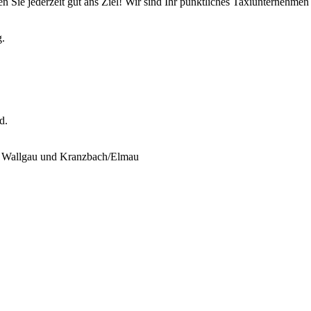
Sie jederzeit gut ans Ziel! Wir sind Ihr pünktliches Taxiunternehmen 
g.
d.
n, Wallgau und Kranzbach/Elmau